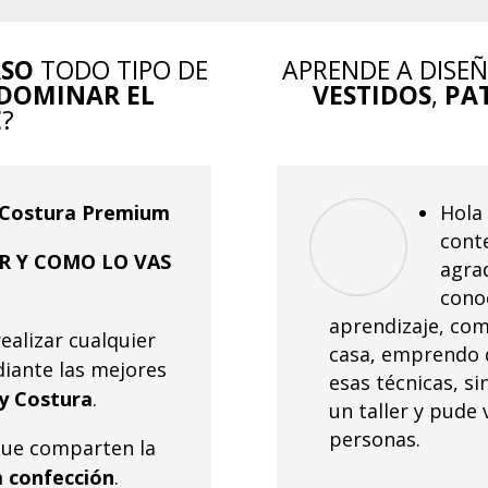
ASO
TODO TIPO DE
APRENDE A DISE
DOMINAR EL
VESTIDOS
,
PA
E
?
z Costura Premium
Hola
cont
R Y
COMO LO VAS
agra
cono
aprendizaje, com
ealizar cualquier
casa, emprendo d
iante las mejores
esas técnicas, s
y Costura
.
un taller y pude 
personas.
que comparten la
a confección
.