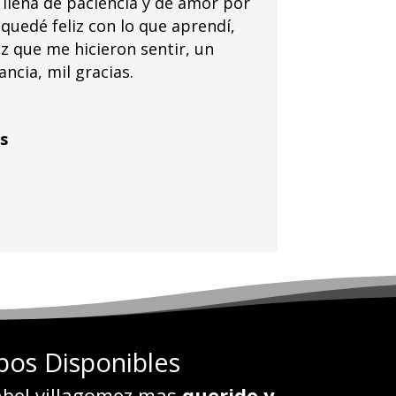
 llena de paciencia y de amor por
quedé feliz con lo que aprendí,
ez que me hicieron sentir, un
ancia, mil gracias.
s
pos Disponibles
abel villagomez mas
querido y