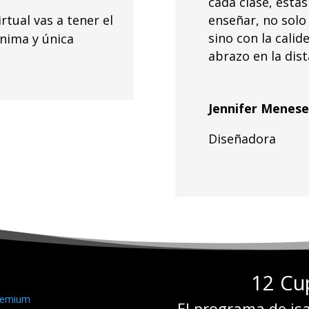
cada clase, estás
enseñar, no solo 
tual vas a tener el
sino con la calid
nima y única
abrazo en la dist
Jennifer Menese
Diseñadora
12 Cu
El programa de is