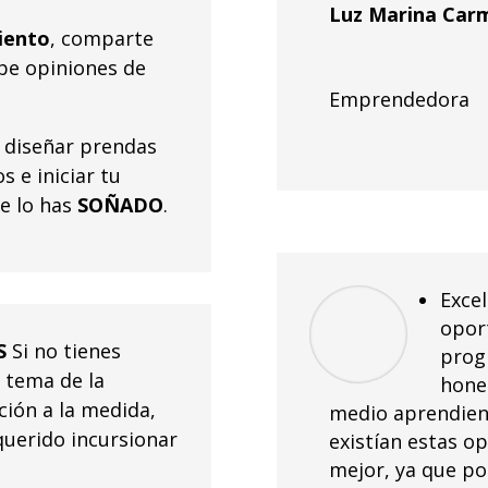
Luz Marina Car
iento
, comparte
ibe opiniones de
Emprendedora
a diseñar prendas
 e iniciar tu
 lo has
SOÑADO
.
Excel
opor
S
Si no tienes
prog
 tema de la
hone
ción a la medida,
medio aprendien
uerido incursionar
existían estas o
mejor, ya que p