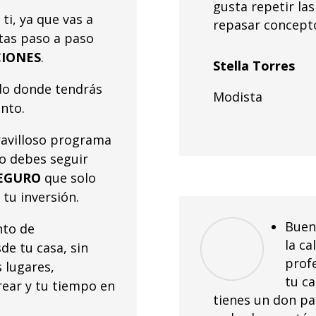
gusta repetir la
i, ya que vas a
repasar concept
tas paso a paso
CIONES
.
Stella Torres
do donde tendrás
Modista
nto.
avilloso programa
lo debes seguir
EGURO
que solo
 tu inversión.
Buen
to de
la ca
de tu casa, sin
profe
 lugares,
tu c
ear y tu tiempo en
tienes un don pa